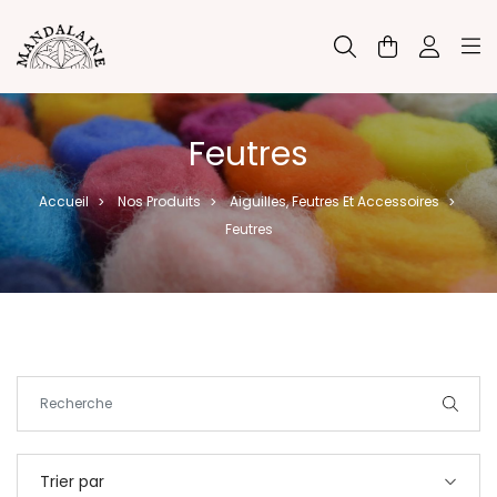
Panneau de gestion des cookies
Feutres
Accueil
Nos Produits
Aiguilles, Feutres Et Accessoires
>
>
>
Feutres
Trier par