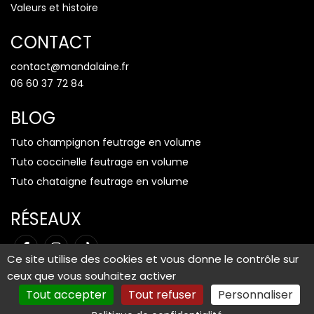
Valeurs et histoire
CONTACT
contact@mandalaine.fr
06 60 37 72 84
BLOG
Tuto champignon feutrage en volume
Tuto coccinelle feutrage en volume
Tuto chataigne feutrage en volume
RÉSEAUX
Ce site utilise des cookies et vous donne le contrôle sur
ceux que vous souhaitez activer
Tout accepter
Tout refuser
Personnaliser
Mentions légales
-
Plan du site
-
Gestion des cookies
© Copyright 2026 Mandalaine