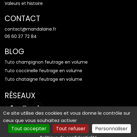
Valeurs et histoire
CONTACT
contact@mandalaine.fr
06 60 37 72 84
BLOG
Tuto champignon feutrage en volume
Tuto coccinelle feutrage en volume
Tuto chataigne feutrage en volume
RÉSEAUX
Ce site utilise des cookies et vous donne le contrôle sur
ceux que vous souhaitez activer
Tout accepter
Tout refuser
Personnaliser
Mentions légales
-
Plan du site
-
Gestion des cookies
© Copyright 2026 Mandalaine