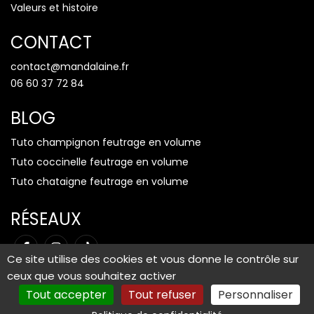
Valeurs et histoire
CONTACT
contact@mandalaine.fr
06 60 37 72 84
BLOG
Tuto champignon feutrage en volume
Tuto coccinelle feutrage en volume
Tuto chataigne feutrage en volume
RÉSEAUX
Ce site utilise des cookies et vous donne le contrôle sur
ceux que vous souhaitez activer
Tout accepter
Tout refuser
Personnaliser
Mentions légales
-
Plan du site
-
Gestion des cookies
© Copyright 2026 Mandalaine