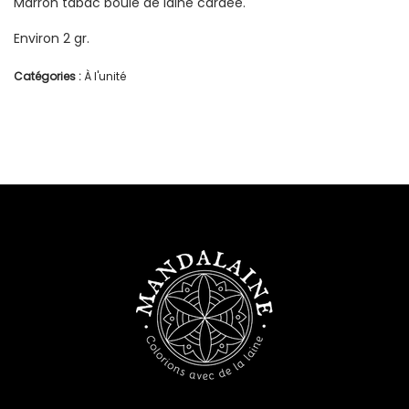
Marron tabac boule de laine cardée.
Environ 2 gr.
Catégories :
À l'unité