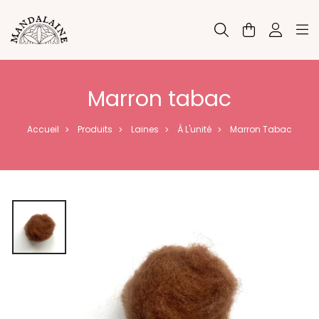
Panneau de gestion des cookies
Marron tabac
Accueil
Produits
Laines
À L'unité
Marron Tabac
>
>
>
>