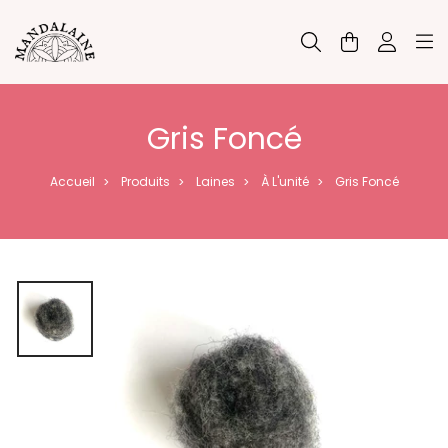
Panneau de gestion des cookies
Gris Foncé
Accueil
Produits
Laines
À L'unité
Gris Foncé
>
>
>
>