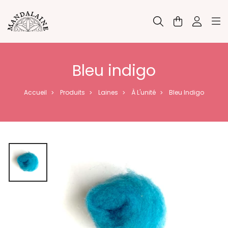
Panneau de gestion des cookies
Bleu indigo
Accueil
Produits
Laines
À L'unité
Bleu Indigo
>
>
>
>