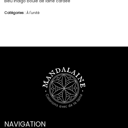
Bleu indigo boule de laine cardée
Catégories :
À l'unité
NAVIGATION