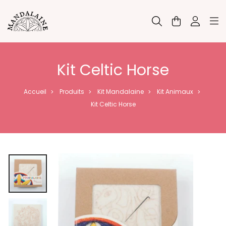
Panneau de gestion des cookies
Kit Celtic Horse
Accueil
Produits
Kit Mandalaine
Kit Animaux
>
>
>
>
Kit Celtic Horse