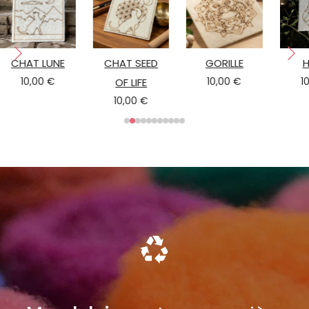
CHAT LUNE
CHAT SEED
GORILLE
H
10,00 €
10,00 €
1
OF LIFE
10,00 €