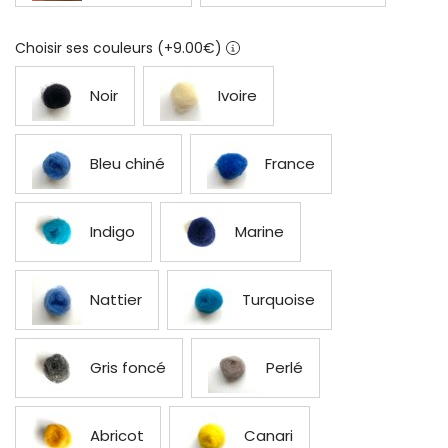
Choisir ses couleurs (+9.00€)
Noir
Ivoire
Bleu chiné
France
Indigo
Marine
Nattier
Turquoise
Gris foncé
Perlé
Abricot
Canari