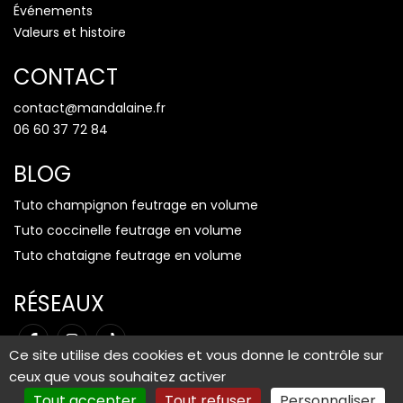
Événements
Valeurs et histoire
CONTACT
contact@mandalaine.fr
06 60 37 72 84
BLOG
Tuto champignon feutrage en volume
Tuto coccinelle feutrage en volume
Tuto chataigne feutrage en volume
RÉSEAUX
Ce site utilise des cookies et vous donne le contrôle sur
ceux que vous souhaitez activer
Tout accepter
Tout refuser
Personnaliser
Mentions légales
-
Plan du site
-
Gestion des cookies